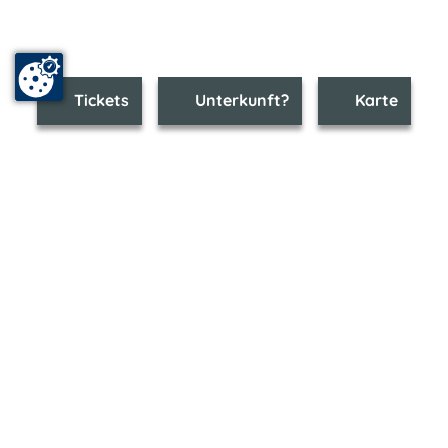
Tickets
Unterkunft?
Karte
www.mueritz-nationalpark.m-vp.de ist Teil von
mvp.de - Urlaub & Freizeit
© 2026
MANET Marketing GmbH