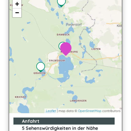
+
−
Leaflet
| map data ©
OpenStreetMap
contributors
Anfahrt
5 Sehenswürdigkeiten in der Nähe