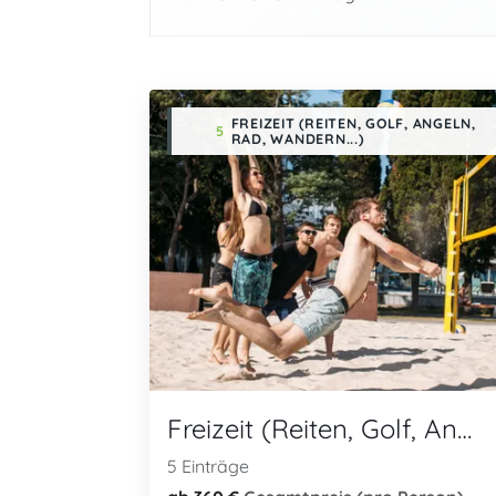
FREIZEIT (REITEN, GOLF, ANGELN,
5
RAD, WANDERN...)
Freizeit (Reiten, Golf, Angeln, Rad, Wandern...)
5 Einträge