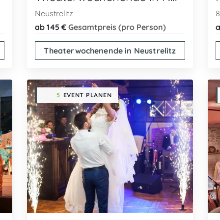
Neustrelitz
8
ab 145 €
Gesamtpreis (pro Person)
a
Theaterwochenende in Neustrelitz
5
EVENT PLANEN