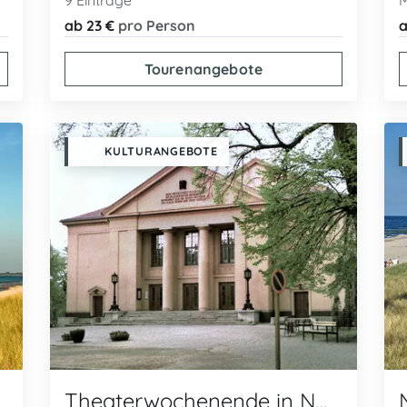
9 Einträge
M
ab 23 €
pro Person
a
Tourenangebote
KULTURANGEBOTE
Theaterwochenende in Neustrelitz