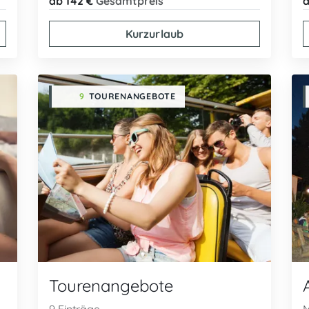
ab 142 €
Gesamtpreis
a
Kurzurlaub
9
TOURENANGEBOTE
Tourenangebote