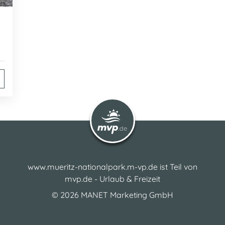
www.mueritz-nationalpark.m-vp.de ist Teil von
mvp.de - Urlaub & Freizeit
© 2026
MANET Marketing GmbH