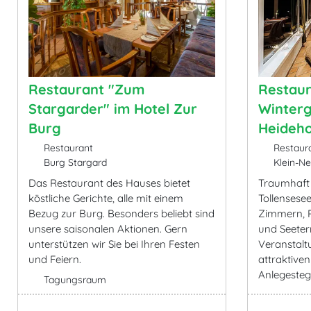
Restaurant "Zum
Restaur
Stargarder" im Hotel Zur
Winterg
Burg
Heideh
Restaurant
Restaur
Burg Stargard
Klein-N
Das Restaurant des Hauses bietet
Traumhaft
köstliche Gerichte, alle mit einem
Tollensese
Bezug zur Burg. Besonders beliebt sind
Zimmern, R
unsere saisonalen Aktionen. Gern
und Seeter
unterstützen wir Sie bei Ihren Festen
Veranstalt
und Feiern.
attraktive
Anlegesteg
Tagungsraum