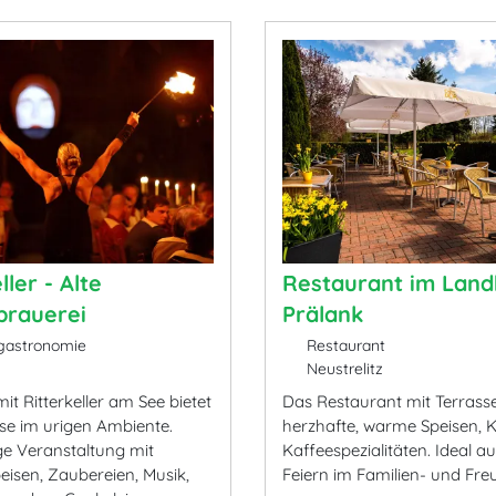
ller - Alte
Restaurant im Land
brauerei
Prälank
gastronomie
Restaurant
Neustrelitz
it Ritterkeller am See bietet
Das Restaurant mit Terrasse
ise im urigen Ambiente.
herzhafte, warme Speisen,
ge Veranstaltung mit
Kaffeespezialitäten. Ideal a
eisen, Zaubereien, Musik,
Feiern im Familien- und Fre