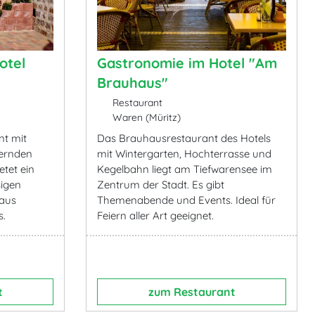
otel
Gastronomie im Hotel "Am
Brauhaus"
Restaurant
Waren (Müritz)
nt mit
Das Brauhausrestaurant des Hotels
ernden
mit Wintergarten, Hochterrasse und
etet ein
Kegelbahn liegt am Tiefwarensee im
sigen
Zentrum der Stadt. Es gibt
 aus
Themenabende und Events. Ideal für
s.
Feiern aller Art geeignet.
t
zum Restaurant