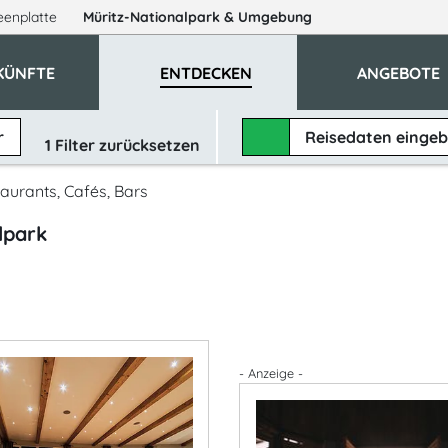
eenplatte
Müritz-Nationalpark
& Umgebung
KÜNFTE
ENTDECKEN
ANGEBOTE
r
Reisedaten
einge
1
Filter zurücksetzen
aurants, Cafés, Bars
lpark
- Anzeige -