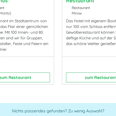
hus"
Restaurant
ant
Restaurant
üritz)
Mirow
rant im Stadtzentrum von
Das Hotel mit eigenem Boots
das Flair einer gemütlichen
nur 100 vom Schloss entfern
be. Mit 100 Innen- und 80
Gewölberestaurant können S
en sind wir für Gruppen,
deftige Küche und auf der S
talter, Feste und Feiern ein
das schöne Wetter genießen
tner.
zum Restaurant
zum Restauran
Nichts passendes gefunden? Zu wenig Auswahl?