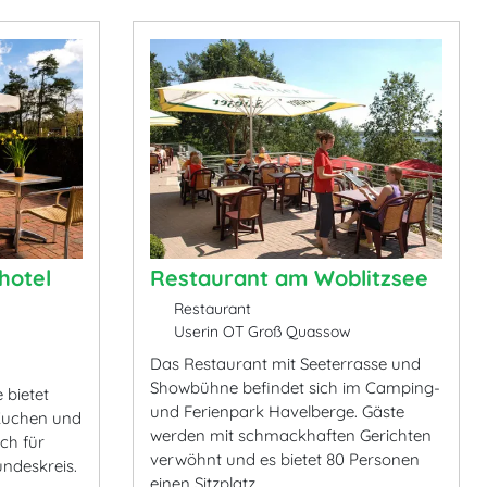
hotel
Restaurant am Woblitzsee
Restaurant
Userin OT Groß Quassow
Das Restaurant mit Seeterrasse und
Showbühne befindet sich im Camping-
 bietet
und Ferienpark Havelberge. Gäste
 Kuchen und
werden mit schmackhaften Gerichten
uch für
verwöhnt und es bietet 80 Personen
undeskreis.
einen Sitzplatz.