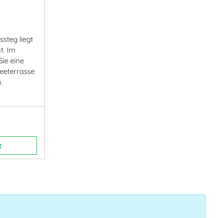
steg liegt
t. Im
ie eine
eeterrasse
.
t