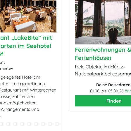
ant „LakeBite“ mit
arten im Seehotel
Ferienwohnungen 
of
Ferienhäuser
ant
freie Objekte im Müritz-
emerow
Nationalpark bei casamu
 gelegenes Hotel am
eufer - mit gemütlichen
Deine Reisedaten
estaurant mit Wintergarten
01.08. bis 05.08.26
än
rasse, zahlreichen
Finden
ungsmöglichkeiten,
n Arrangements und
.