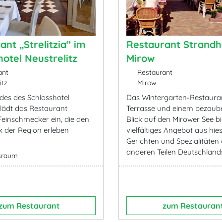
ant „Strelitzia“ im
Restaurant Strandh
hotel Neustrelitz
Mirow
ant
Restaurant
itz
Mirow
des des Schlosshotel
Das Wintergarten-Restaura
 lädt das Restaurant
Terrasse und einem bezaub
“ Feinschmecker ein, die den
Blick auf den Mirower See bi
 der Region erleben
vielfältiges Angebot aus hie
Gerichten und Spezialitäten
anderen Teilen Deutschland
sraum
zum Restaurant
zum Restauran