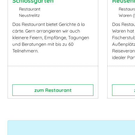
Schlossgarten
Reusen
Restaurant
Restaur
Neustrelitz
Waren (M
Das Restaurant bietet Gerichte á la
Das Restau
cárte. Gern arrangieren wir auch
Waren hat 
kleinere Feiern, Empfänge, Tagungen
Fischerstu
und Beratungen mit bis zu 60
Außenplätz
Teilnehmern.
Reiseverans
idealer Par
zum Restaurant