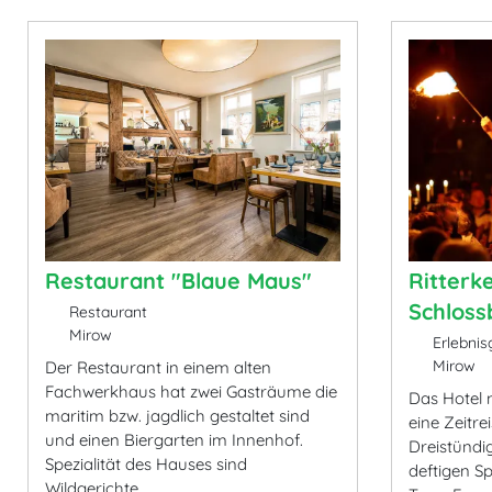
Restaurant "Blaue Maus"
Ritterke
Schloss
Restaurant
Mirow
Erlebnis
Mirow
Der Restaurant in einem alten
Fachwerkhaus hat zwei Gasträume die
Das Hotel m
maritim bzw. jagdlich gestaltet sind
eine Zeitre
und einen Biergarten im Innenhof.
Dreistündi
Spezialität des Hauses sind
deftigen Sp
Wildgerichte.