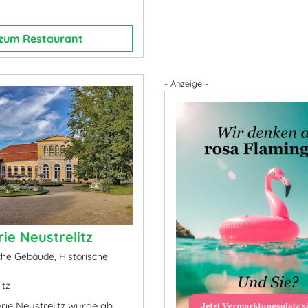
zum Restaurant
- Anzeige -
ie Neustrelitz
che Gebäude, Historische
itz
rie Neustrelitz wurde ab