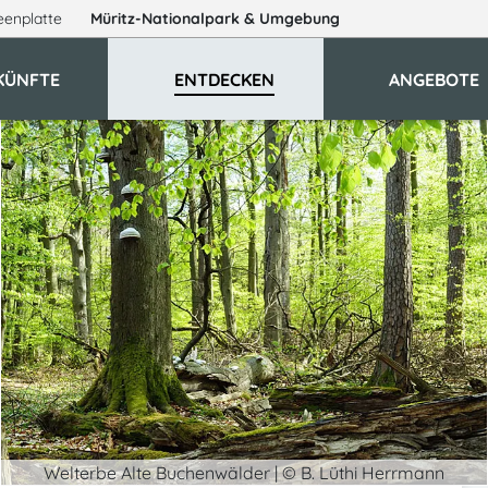
eenplatte
Müritz-Nationalpark
& Umgebung
KÜNFTE
ENTDECKEN
ANGEBOTE
Welterbe Alte Buchenwälder | © B. Lüthi Herrmann