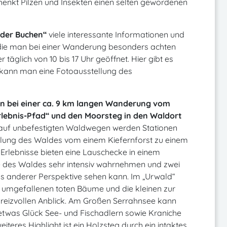
chenkt Pilzen und Insekten einen selten gewordenen
h der Buchen“
viele interessante Informationen und
 die man bei einer Wanderung besonders achten
er täglich von 10 bis 17 Uhr geöffnet. Hier gibt es
n kann man eine Fotoausstellung des
n bei einer ca. 9 km langen Wanderung vom
lebnis-Pfad“ und den Moorsteg in den Waldort
f unbefestigten Waldwegen werden Stationen
cklung des Waldes vom einem Kiefernforst zu einem
 Erlebnisse bieten eine Lauschecke in einem
 des Waldes sehr intensiv wahrnehmen und zwei
anderer Perspektive sehen kann. Im „Urwald“
e umgefallenen toten Bäume und die kleinen zur
reizvollen Anblick. Am Großen Serrahnsee kann
etwas Glück See- und Fischadlern sowie Kraniche
iteres Highlight ist ein Holzsteg durch ein intaktes