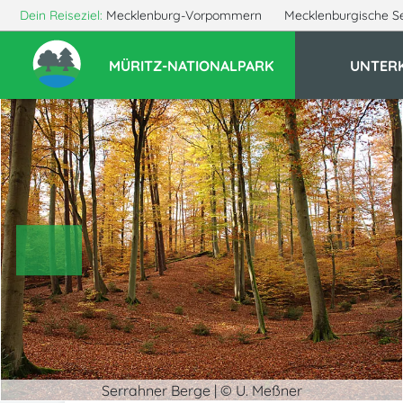
Dein Reiseziel:
Mecklenburg-Vorpommern
Mecklenburgische S
MÜRITZ-NATIONALPARK
UNTER
Serrahner Berge | © U. Meßner