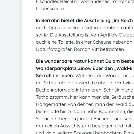
Fischadler. Reichlich vorhandenes Totholz s
Lebensraum.
In Serrahn bietet die Ausstellung „Im Reic
auch Tipps zu kleinen Naturerlebnissen auf
sollte. Die Ausstellung ist von April bis Oktob
auch eine Toilette. In einer Scheune nebena
Naturfotografen Roman Vitt betrachten.
Die wunderbare Natur kannst Du am beste
Wanderparkplatz Zinow über den „Wald-Er
Serrahn erleben.
Während der Wanderung au
mit Schautafeln passiert die über die Entwi
Buchennaturwald informieren. Sehr sinnliche
Totholzstamm, hier kann man die Geräusche
Hängematten von dehnen man den Wald aus 
bieten alte bis zu 50 m hohe Baumriesen, di
Sonne strebenden jungen Buchen einen sehr 
man einen Aussichtsturm besteigen und mit 
und viele weitere Seevögel beobachten. Ein we